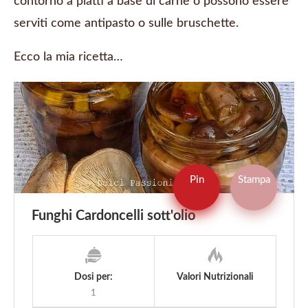
contorno a piatti a base di carne o possono essere
serviti come antipasto o sulle bruschette.
Ecco la mia ricetta…
Pin
Stampa
Funghi Cardoncelli sott'olio
Dosi per:
Valori Nutrizionali
1