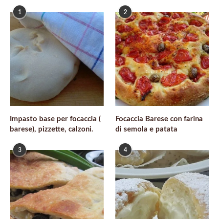
1
2
Impasto base per focaccia (
Focaccia Barese con farina
barese), pizzette, calzoni.
di semola e patata
3
4