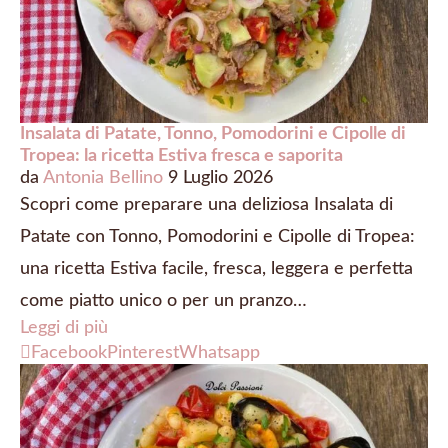
Insalata di Patate, Tonno, Pomodorini e Cipolle di
Tropea: la ricetta Estiva fresca e saporita
da
Antonia Bellino
9 Luglio 2026
Scopri come preparare una deliziosa Insalata di
Patate con Tonno, Pomodorini e Cipolle di Tropea:
una ricetta Estiva facile, fresca, leggera e perfetta
come piatto unico o per un pranzo…
Leggi di più
Facebook
Pinterest
Whatsapp