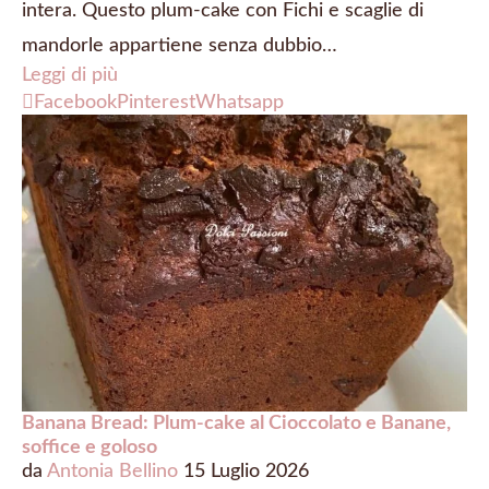
intera. Questo plum-cake con Fichi e scaglie di
mandorle appartiene senza dubbio…
Leggi di più
Facebook
Pinterest
Whatsapp
Banana Bread: Plum-cake al Cioccolato e Banane,
soffice e goloso
da
Antonia Bellino
15 Luglio 2026