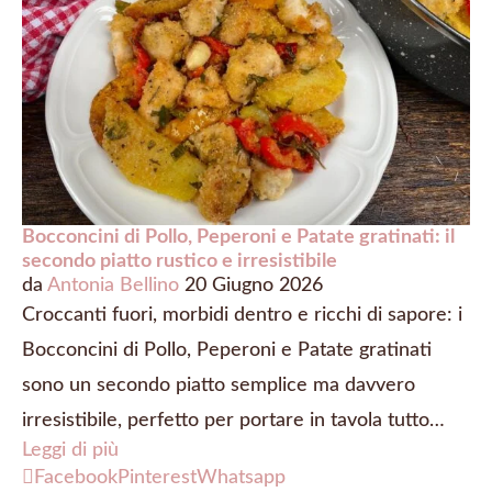
Bocconcini di Pollo, Peperoni e Patate gratinati: il
secondo piatto rustico e irresistibile
da
Antonia Bellino
20 Giugno 2026
Croccanti fuori, morbidi dentro e ricchi di sapore: i
Bocconcini di Pollo, Peperoni e Patate gratinati
sono un secondo piatto semplice ma davvero
irresistibile, perfetto per portare in tavola tutto…
Leggi di più
Facebook
Pinterest
Whatsapp