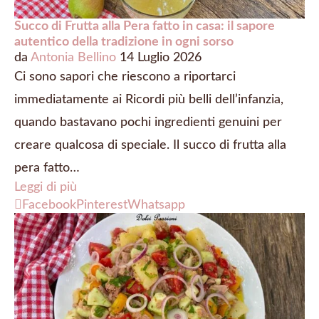
Succo di Frutta alla Pera fatto in casa: il sapore
autentico della tradizione in ogni sorso
da
Antonia Bellino
14 Luglio 2026
Ci sono sapori che riescono a riportarci
immediatamente ai Ricordi più belli dell’infanzia,
quando bastavano pochi ingredienti genuini per
creare qualcosa di speciale. Il succo di frutta alla
pera fatto…
Leggi di più
Facebook
Pinterest
Whatsapp