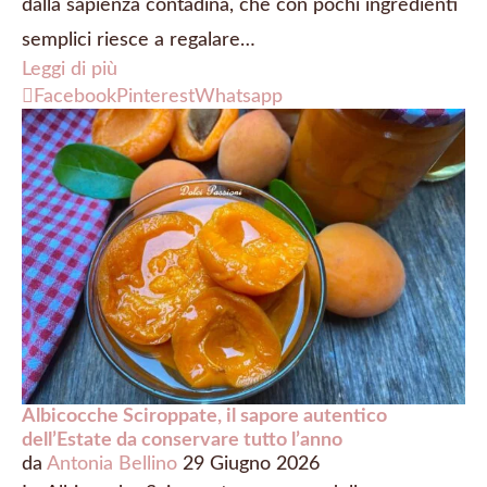
dalla sapienza contadina, che con pochi ingredienti
semplici riesce a regalare…
Leggi di più
Facebook
Pinterest
Whatsapp
Albicocche Sciroppate, il sapore autentico
dell’Estate da conservare tutto l’anno
da
Antonia Bellino
29 Giugno 2026