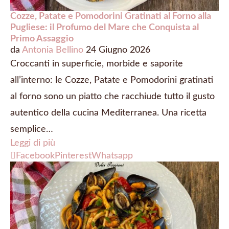
Cozze, Patate e Pomodorini Gratinati al Forno alla
Pugliese: il Profumo del Mare che Conquista al
Primo Assaggio
da
Antonia Bellino
24 Giugno 2026
Croccanti in superficie, morbide e saporite
all’interno: le Cozze, Patate e Pomodorini gratinati
al forno sono un piatto che racchiude tutto il gusto
autentico della cucina Mediterranea. Una ricetta
semplice…
Leggi di più
Facebook
Pinterest
Whatsapp