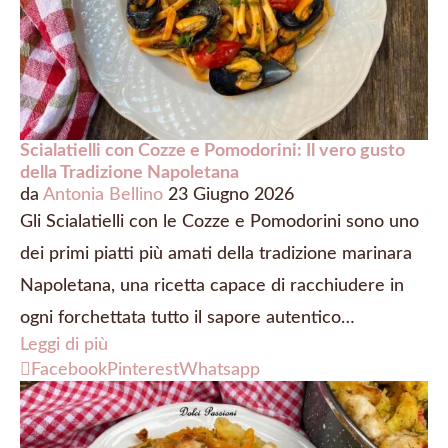
Scialatielli con Cozze e Pomodorini: Il vero gusto
della Tradizione Napoletana
da
Antonia Bellino
23 Giugno 2026
Gli Scialatielli con le Cozze e Pomodorini sono uno
dei primi piatti più amati della tradizione marinara
Napoletana, una ricetta capace di racchiudere in
ogni forchettata tutto il sapore autentico…
Leggi di più
Facebook
Pinterest
Whatsapp