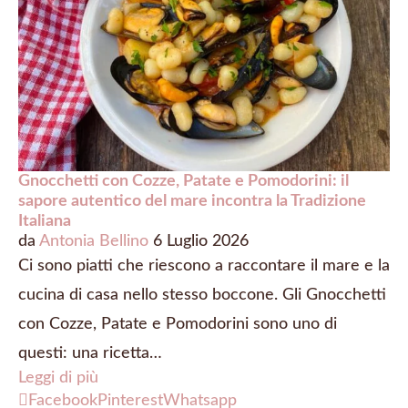
Gnocchetti con Cozze, Patate e Pomodorini: il
sapore autentico del mare incontra la Tradizione
Italiana
da
Antonia Bellino
6 Luglio 2026
Ci sono piatti che riescono a raccontare il mare e la
cucina di casa nello stesso boccone. Gli Gnocchetti
con Cozze, Patate e Pomodorini sono uno di
questi: una ricetta…
Leggi di più
Facebook
Pinterest
Whatsapp