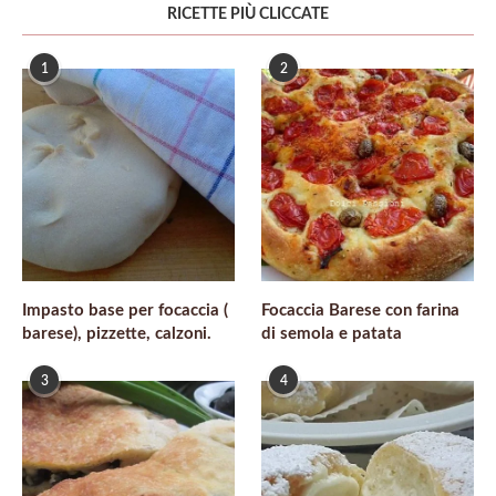
RICETTE PIÙ CLICCATE
1
2
Impasto base per focaccia (
Focaccia Barese con farina
barese), pizzette, calzoni.
di semola e patata
3
4